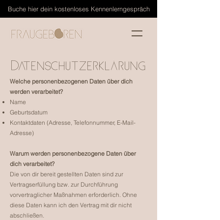
Buche hier dein kostenloses Kennenlerngespräch
Datenschutzerklärung
Welche personenbezogenen Daten über dich
werden verarbeitet?
Name
Geburtsdatum
Kontaktdaten (Adresse, Telefonnummer, E-Mail-
Adresse)
Warum werden personenbezogene Daten über
dich verarbeitet?
Die von dir bereit gestellten Daten sind zur
Vertragserfüllung bzw. zur Durchführung
vorvertraglicher Maßnahmen erforderlich. Ohne
diese Daten kann ich den Vertrag mit dir nicht
abschließen.