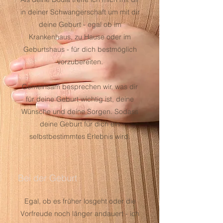
in deiner Schwangerschaft um mit dir
deine Geburt - egal ob im
Krankenhaus, zu Hause oder im
Geburtshaus - für dich bestmöglich
vorzubereiten.
Gemeinsam besprechen wir, was dir
für deine Geburt wichtig ist, deine
Wünsche und deine Sorgen. Sodass
deine Geburt für dich ein
selbstbestimmtes Erlebnis wird.
Bei der Geburt
Egal, ob es früher losgeht oder die
Vorfreude noch länger andauert - ich