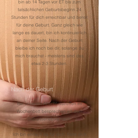
bin ab 14 Tagen vor ET bis zum
tatsächlichen Geburtsbeginn 24
Stunden für dich erreichbar und bereit
für deine Geburt. Ganz gleich wie
lange es dauert, bin ich kontinuierlich
an deiner Seite. Nach der Geburt
bleibe ich noch bei dir, solange du
mich brauchst - meistens sind das
etwa 2-3 Stunden.
Nach der Geburt
Bei unserem Abschlusstreffen im
Wochenbett besprechen wir dein
Geburtserlebnis nach.
Ich bin einfach da für dich, halte dich