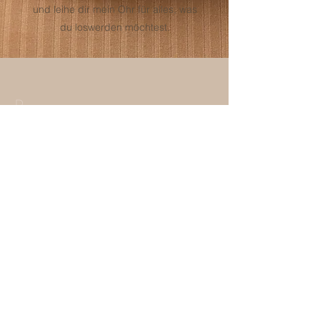
und leihe dir mein Ohr für alles, was
du loswerden möchtest.
P
r
Treffen individuell und ganz nach
e
deinen Wünschen
i
70€/h
s
e
Rufbereitschaft 14 Tage vor ET
und bis zur Geburt
480€
Gerne können wir nach deinen
Wünschen und Bedürfnissen ein
individuelles Paket zusammenstellen.
Ab dem Zeitpunkt, ab dem du mich